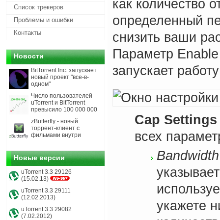
как количество о
Список трекеров
определенный пе
Проблемы и ошибки
Контакты
снизить ваши рас
Параметр Enable 
Новости
запускает работ
BitTorrent Inc. запускает
новый проект "все-в-
одном"
Число пользователей
uTorrent и BitTorrent
превысило 100 000 000
Cap Settings
zButterfly - новый
торрент-клиент с
всех парамет
фильмами внутри
Bandwidth
Новые версии
указывает
uTorrent 3.3 29126
(15.02.13)
используе
uTorrent 3.3 29111
(12.02.2013)
укажете н
uTorrent 3.3 29082
(7.02.2012)