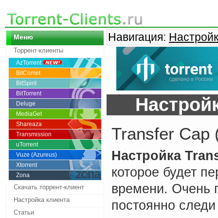
Навигация:
Настройк
Меню
Торрент-клиенты
AzTorrent
BitComet
BitSpirit
BitTorrent
Настройк
Deluge
MediaGet
Shareaza
Transfer Cap
Transmission
uTorrent
Настройка Trans
Vuze (Azureus)
Xtorrent
которое будет п
Zona
времени. Очень п
Скачать торрент-клиент
Настройка клиента
постоянно следи
Статьи