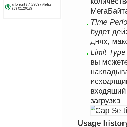
количеств
uTorrent 3.4 28937 Alpha
(18.01.2013)
МегаБайт
Time Peri
будет дей
днях, ма
Limit Typ
вы можете
накладыва
исходящий
входящий 
загрузка 
Usage histor