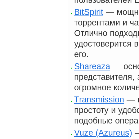
пользователей 
BitSpirit
— мощны
торрентами и ча
Отлично подходи
удостоверится в
его.
Shareaza
— осно
представителя, 
огромное колич
Transmission
— и
простоту и удоб
подобные опера
Vuze (Azureus)
—