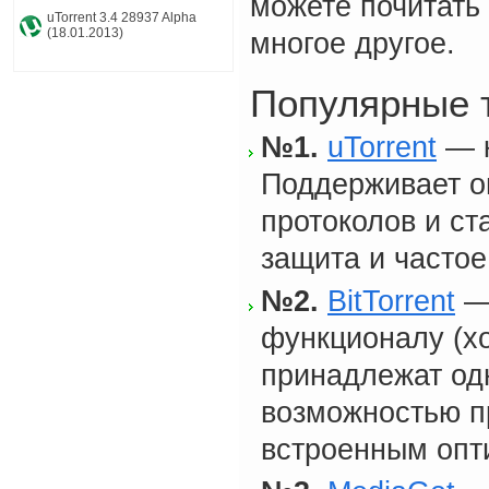
можете почитать 
uTorrent 3.4 28937 Alpha
(18.01.2013)
многое другое.
Популярные 
№1.
uTorrent
— к
Поддерживает о
протоколов и с
защита и частое
№2.
BitTorrent
— 
функционалу (хо
принадлежат одн
возможностью пр
встроенным опт