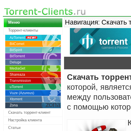
Навигация: Скачать 
Меню
Торрент-клиенты
AzTorrent
BitComet
BitSpirit
BitTorrent
Deluge
MediaGet
Shareaza
Скачать торрен
Transmission
которой, являетс
uTorrent
Vuze (Azureus)
между пользоват
Xtorrent
с помощью котор
Zona
Скачать торрент-клиент
Настройка клиента
Статьи