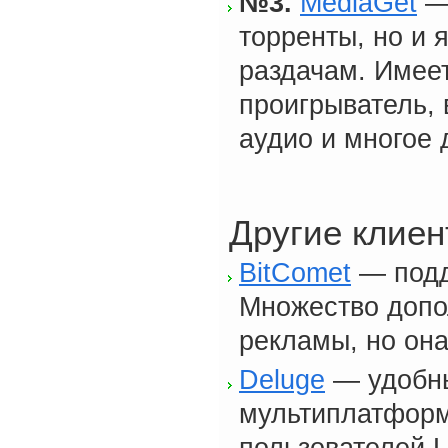
№3.
MediaGet
— 
торренты, но и 
раздачам. Имеет
проигрыватель,
аудио и многое 
Другие клие
BitComet
— подд
Множество допо
рекламы, но она
Deluge
— удобны
мультиплатформ