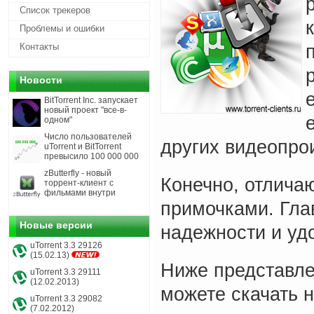
Список трекеров
Проблемы и ошибки
Контакты
Новости
BitTorrent Inc. запускает
новый проект "все-в-
одном"
Число пользователей
других видеопро
uTorrent и BitTorrent
превысило 100 000 000
zButterfly - новый
Конечно, отлича
торрент-клиент с
фильмами внутри
примочками. Глав
Новые версии
надежности и уд
uTorrent 3.3 29126
(15.02.13)
Ниже представле
uTorrent 3.3 29111
(12.02.2013)
можете скачать 
uTorrent 3.3 29082
(7.02.2012)