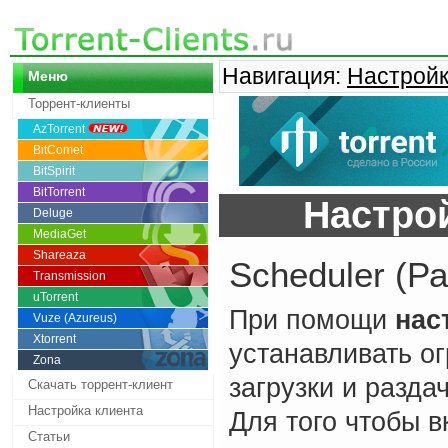
Навигация:
Настройк
Меню
Торрент-клиенты
AzTorrent
BitComet
BitSpirit
BitTorrent
Настрой
Deluge
MediaGet
Shareaza
Scheduler (Р
Transmission
uTorrent
При помощи
нас
Vuze (Azureus)
Xtorrent
устанавливать ог
Zona
загрузки и разда
Скачать торрент-клиент
Настройка клиента
Для того чтобы 
Статьи