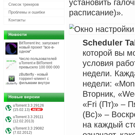
установить галоч
Список трекеров
расписание)».
Проблемы и ошибки
Контакты
Новости
Scheduler Ta
BitTorrent Inc. запускает
новый проект "все-в-
которой вы м
одном"
Число пользователей
условия рабо
uTorrent и BitTorrent
превысило 100 000 000
недели. Кажд
zButterfly - новый
торрент-клиент с
недели: «Mon 
фильмами внутри
Вторник, «Wed
Новые версии
«Fri (Пт)» – 
uTorrent 3.3 29126
(15.02.13)
(Вс)» – Воск
uTorrent 3.3 29111
(12.02.2013)
на каждый ст
uTorrent 3.3 29082
(7.02.2012)