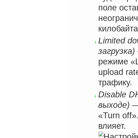
поле оста
неогранич
килобайта
Limited d
загрузка)
режиме «L
upload ra
трафику.
Disable D
выходе)
—
«Turn off
влияет.