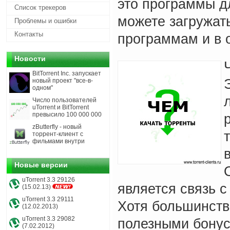
это программы д
Список трекеров
можете загружат
Проблемы и ошибки
Контакты
программам и в 
Новости
BitTorrent Inc. запускает
новый проект "все-в-
одном"
Число пользователей
uTorrent и BitTorrent
превысило 100 000 000
zButterfly - новый
торрент-клиент с
фильмами внутри
Новые версии
uTorrent 3.3 29126
является связь с
(15.02.13)
uTorrent 3.3 29111
Хотя большинств
(12.02.2013)
uTorrent 3.3 29082
полезными бонус
(7.02.2012)