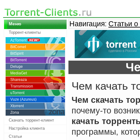
Навигация:
Статьи о
Меню
Торрент-клиенты
AzTorrent
BitComet
BitSpirit
BitTorrent
Че
Deluge
MediaGet
Shareaza
Чем качать т
Transmission
uTorrent
Чем скачать то
Vuze (Azureus)
Xtorrent
почему-то возник
Zona
качать торрент
Скачать торрент-клиент
Настройка клиента
программы, кот
Статьи