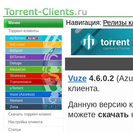
Навигация:
Релизы к
Меню
Торрент-клиенты
AzTorrent
BitComet
BitSpirit
BitTorrent
Deluge
MediaGet
Shareaza
Vuze
4.6.0.2
(Azu
Transmission
клиента.
uTorrent
Vuze (Azureus)
Xtorrent
Данную версию к
Zona
можете
скачать
Скачать торрент-клиент
Настройка клиента
Статьи