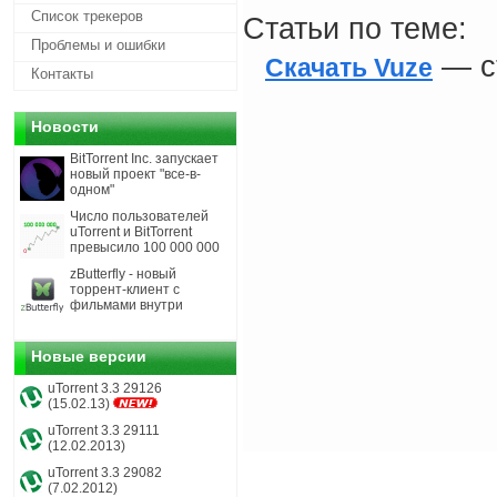
Список трекеров
Статьи по теме:
Проблемы и ошибки
— ст
Скачать Vuze
Контакты
Новости
BitTorrent Inc. запускает
новый проект "все-в-
одном"
Число пользователей
uTorrent и BitTorrent
превысило 100 000 000
zButterfly - новый
торрент-клиент с
фильмами внутри
Новые версии
uTorrent 3.3 29126
(15.02.13)
uTorrent 3.3 29111
(12.02.2013)
uTorrent 3.3 29082
(7.02.2012)