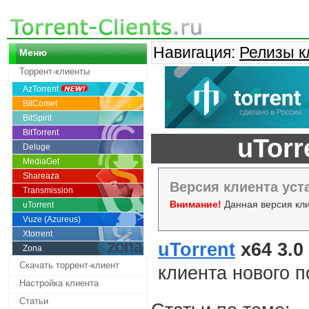
Навигация:
Релизы к
Меню
Торрент-клиенты
AzTorrent
BitComet
BitSpirit
BitTorrent
uTorr
Deluge
MediaGet
Shareaza
Версия клиента уст
Transmission
Внимание!
Данная версия кли
uTorrent
Vuze (Azureus)
Xtorrent
uTorrent
x64 3.0
Zona
Скачать торрент-клиент
клиента нового п
Настройка клиента
Статьи