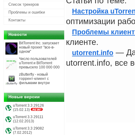
Статьи по теме:
Список трекеров
Настройка uTorren
Проблемы и ошибки
оптимизации раб
Контакты
Проблемы клиент
Новости
клиенте.
BitTorrent Inc. запускает
новый проект "все-в-
— Дан
utorrent.info
одном"
Число пользователей
utorrent.info, все
uTorrent и BitTorrent
превысило 100 000 000
zButterfly - новый
торрент-клиент с
фильмами внутри
Новые версии
uTorrent 3.3 29126
(15.02.13)
uTorrent 3.3 29111
(12.02.2013)
uTorrent 3.3 29082
(7.02.2012)