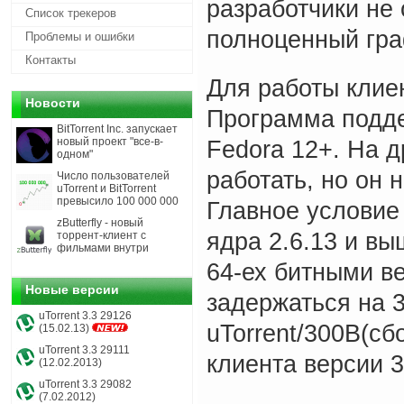
разработчики не
Список трекеров
полноценный гра
Проблемы и ошибки
Контакты
Для работы клиен
Новости
Программа подде
BitTorrent Inc. запускает
новый проект "все-в-
Fedora 12+. На д
одном"
работать, но он
Число пользователей
uTorrent и BitTorrent
превысило 100 000 000
Главное условие
zButterfly - новый
ядра 2.6.13 и вы
торрент-клиент с
фильмами внутри
64-ех битными в
Новые версии
задержаться на 3
uTorrent 3.3 29126
uTorrent/300B(сбо
(15.02.13)
uTorrent 3.3 29111
клиента версии 
(12.02.2013)
uTorrent 3.3 29082
(7.02.2012)