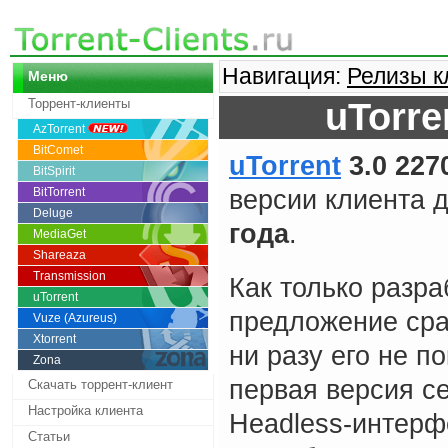
Навигация:
Релизы к
Меню
Торрент-клиенты
uTorre
AzTorrent
BitComet
uTorrent
3.0 227
BitSpirit
BitTorrent
версии клиента д
Deluge
года
.
MediaGet
Shareaza
Transmission
Как только разра
uTorrent
предложение сра
Vuze (Azureus)
Xtorrent
ни разу его не п
Zona
первая версия с
Скачать торрент-клиент
Настройка клиента
Headless-интерф
Статьи