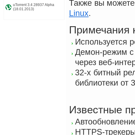
Также вы можете
uTorrent 3.4 28937 Alpha
(18.01.2013)
Linux
.
Примечания 
Используется р
Демон-режим с
через веб-инте
32-х битный ре
библиотеки от 3
Известные п
Автообновление
HTTPS-трекеры