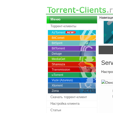
Навигаци
Меню
Торрент-клиенты
AzTorrent
BitComet
BitSpirit
BitTorrent
Deluge
MediaGet
Serv
Shareaza
Transmission
Настро
uTorrent
Vuze (Azureus)
Xtorrent
Zona
Скачать торрент-клиент
Настройка клиента
Статьи