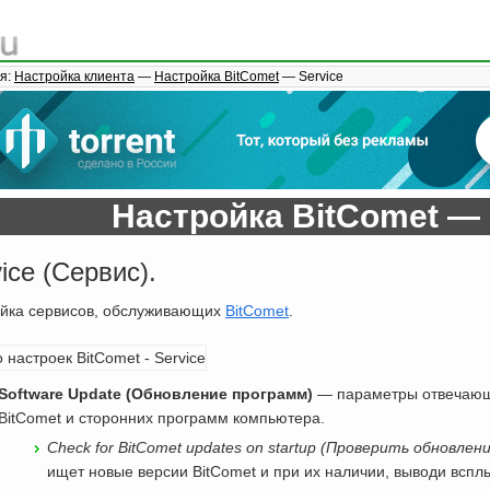
я:
Настройка клиента
—
Настройка BitComet
— Service
Настройка BitComet — 
ice (Сервис).
йка сервисов, обслуживающих
BitComet
.
Software Update (Обновление программ)
— параметры отвечающи
BitComet и сторонних программ компьютера.
Check for BitComet updates on startup (Проверить обновлен
ищет новые версии BitComet и при их наличии, выводи всп