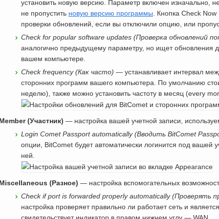
установить новую версию. Параметр включен изначально, не
не пропустить
новую версию программы
. Кнопка Check Now
проверки обновлений, если вы отключили опцию, или пропу
Check for popular software updates (Проверка обновлений 
аналогично предыдущему параметру, но ищет обновления д
вашем компьютере.
Check frequency (Как часто)
— устанавливает интервал меж
сторонних программ вашего компьютера. По умолчанию стои
неделю), также можно установить частоту в месяц (every mont
Member (Участник)
— настройка вашей учетной записи, используе
Login Comet Passport automatically (Вводить BitComet Pass
опции, BitComet будет автоматически логинится под вашей у
ней.
Miscellaneous (Разное)
— настройка вспомогательных возможност
Check if port is forwarded properly automatically (Проверят
настройка проверяет правильно ли работает сеть и является
свидетельствует индикатор в правом нижнем углу — WAN.