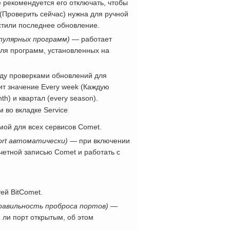
 рекомендуется его отключать, чтобы
 (Проверить сейчас) нужна для ручной
стили последнее обновление.
популярных программ)
— работает
ля программ, установленных на
ду проверками обновлений для
т значение Every week (Каждую
h) и квартал (every season).
мой для всех сервисов Comet.
port автоматически)
— при включении
четной записью Comet и работать с
ей BitComet.
ь правильность проброса портов)
—
 ли порт открытым, об этом