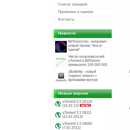
Список трекеров
Проблемы и ошибки
Контакты
Новости
BitTorrent Inc. запускает
новый проект "все-в-
одном"
Число пользователей
uTorrent и BitTorrent
превысило 100 000 000
zButterfly - новый
торрент-клиент с
фильмами внутри
Новые версии
uTorrent 3.3 29126
(15.02.13)
uTorrent 3.3 29111
(12.02.2013)
uTorrent 3.3 29082
(7.02.2012)